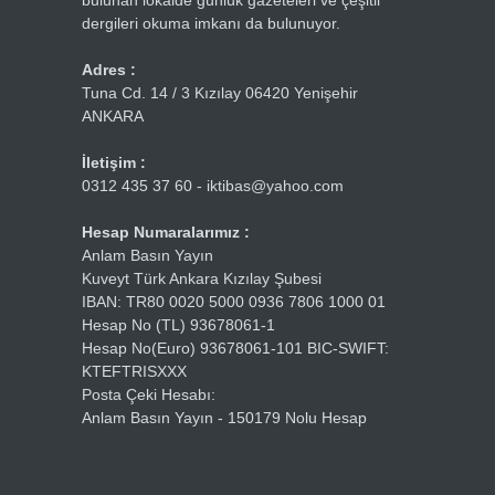
bulunan lokalde günlük gazeteleri ve çeşitli
dergileri okuma imkanı da bulunuyor.
Adres :
Tuna Cd. 14 / 3 Kızılay 06420 Yenişehir
ANKARA
İletişim :
0312 435 37 60 - iktibas@yahoo.com
Hesap Numaralarımız :
Anlam Basın Yayın
Kuveyt Türk Ankara Kızılay Şubesi
IBAN: TR80 0020 5000 0936 7806 1000 01
Hesap No (TL) 93678061-1
Hesap No(Euro) 93678061-101 BIC-SWIFT:
KTEFTRISXXX
Posta Çeki Hesabı:
Anlam Basın Yayın - 150179 Nolu Hesap