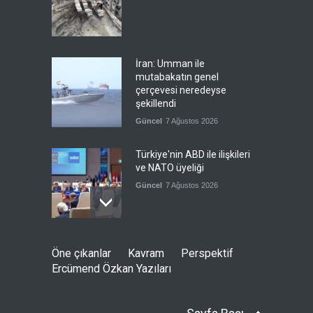
İran: Umman ile
mutabakatın genel
çerçevesi neredeyse
şekillendi
Güncel
7 Ağustos 2026
Türkiye'nin ABD ile ilişkileri
ve NATO üyeliği
Güncel
7 Ağustos 2026
İspanya'dan İtalya'ya, sınır
Öne çıkanlar
Kavram
Perspektif
kontrollerini kaldır uyarısı
Ercümend Özkan Yazıları
Güncel
7 Ağustos 2026