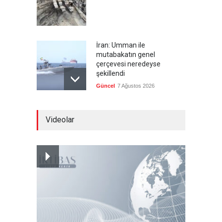
İran: Umman ile
mutabakatın genel
çerçevesi neredeyse
şekillendi
Güncel
7 Ağustos 2026
Türkiye'nin ABD ile ilişkileri
Videolar
ve NATO üyeliği
Güncel
7 Ağustos 2026
İspanya'dan İtalya'ya, sınır
kontrollerini kaldır uyarısı
Güncel
7 Ağustos 2026