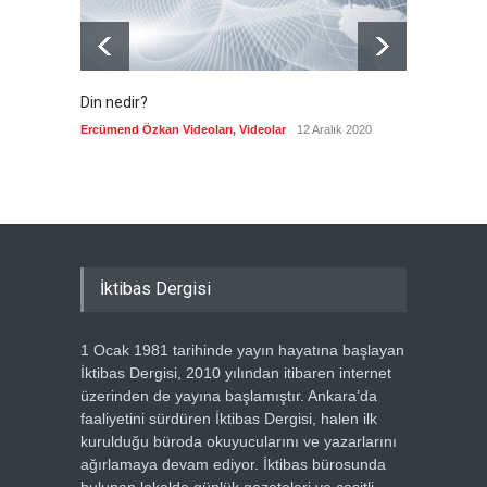
Din nedir?
Vefatı
biyogra
Ercümend Özkan Videoları
,
Videolar
12 Aralık 2020
Ercümen
İktibas Dergisi
1 Ocak 1981 tarihinde yayın hayatına başlayan
İktibas Dergisi, 2010 yılından itibaren internet
üzerinden de yayına başlamıştır. Ankara’da
faaliyetini sürdüren İktibas Dergisi, halen ilk
kurulduğu büroda okuyucularını ve yazarlarını
ağırlamaya devam ediyor. İktibas bürosunda