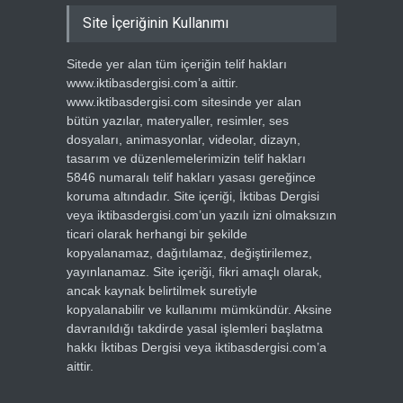
Site İçeriğinin Kullanımı
Sitede yer alan tüm içeriğin telif hakları
www.iktibasdergisi.com’a aittir.
www.iktibasdergisi.com sitesinde yer alan
bütün yazılar, materyaller, resimler, ses
dosyaları, animasyonlar, videolar, dizayn,
tasarım ve düzenlemelerimizin telif hakları
5846 numaralı telif hakları yasası gereğince
koruma altındadır. Site içeriği, İktibas Dergisi
veya iktibasdergisi.com’un yazılı izni olmaksızın
ticari olarak herhangi bir şekilde
kopyalanamaz, dağıtılamaz, değiştirilemez,
yayınlanamaz. Site içeriği, fikri amaçlı olarak,
ancak kaynak belirtilmek suretiyle
kopyalanabilir ve kullanımı mümkündür. Aksine
davranıldığı takdirde yasal işlemleri başlatma
hakkı İktibas Dergisi veya iktibasdergisi.com’a
aittir.