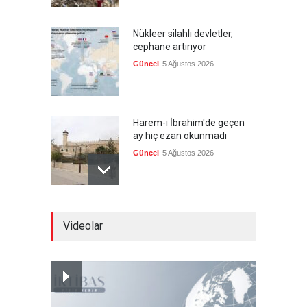
Nükleer silahlı devletler,
cephane artırıyor
Güncel
5 Ağustos 2026
Harem-i İbrahim'de geçen
ay hiç ezan okunmadı
Güncel
5 Ağustos 2026
"Ansiklopedik Türk Tarih
Videolar
Sözlüğü" kullanıma açıldı
Güncel
5 Ağustos 2026
Almanya'nın otomotiv