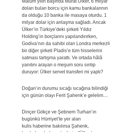
Malum yılın başında Murat Ülker, 6 milyar
doları bulan borcu için kamu bankalarının
da olduğu 10 banka ile masaya oturdu. 1
milyar dolar için anlaşma sağladı. Ancak
Ülker’in Türkiye’deki şirketi Yıldız
Holding’in borçlarını yapılandırırken,
Godiva’nın da sahibi olan Londra merkezli
bir diğer şirketi Pladis’e tüm hisselerini
satması tartışma yarattı. Ve ortada hâlâ
yanıtını arayan o meşum soru sırıtıp
duruyor: Ülker servet transferi mi yaptı?
Doğan’ın durumu sıcağı sıcağına bilindiği
için günün olayı Ferit Şahenk’e gelelim…
Dinçer Gökçe ve Şebnem Turhan’ın
bugünkü Hürriyet’te yer alan
kulis haberine bakılırsa Şahenk,