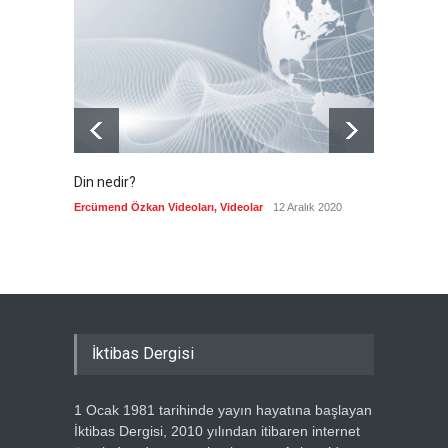
merkezli ekonomi modeli
sınıra dayandı
Güncel
5 Ağustos 2026
Din nedir?
Vefatı
biyogra
Ercümend Özkan Videoları
,
Videolar
12 Aralık 2020
Ercümen
İktibas Dergisi
1 Ocak 1981 tarihinde yayın hayatına başlayan
İktibas Dergisi, 2010 yılından itibaren internet