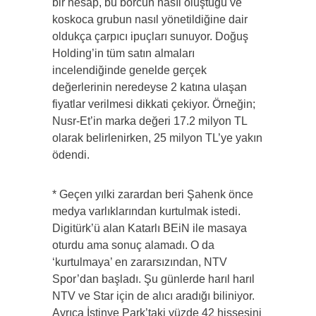
bir hesap, bu borcun nasıl oluştuğu ve
koskoca grubun nasıl yönetildiğine dair
oldukça çarpıcı ipuçları sunuyor. Doğuş
Holding’in tüm satın almaları
incelendiğinde genelde gerçek
değerlerinin neredeyse 2 katına ulaşan
fiyatlar verilmesi dikkati çekiyor. Örneğin;
Nusr-Et’in marka değeri 17.2 milyon TL
olarak belirlenirken, 25 milyon TL’ye yakın
ödendi.
* Geçen yılki zarardan beri Şahenk önce
medya varlıklarından kurtulmak istedi.
Digitürk’ü alan Katarlı BEiN ile masaya
oturdu ama sonuç alamadı. O da
‘kurtulmaya’ en zararsızından, NTV
Spor’dan başladı. Şu günlerde harıl harıl
NTV ve Star için de alıcı aradığı biliniyor.
Ayrıca İstinye Park’taki yüzde 42 hissesini