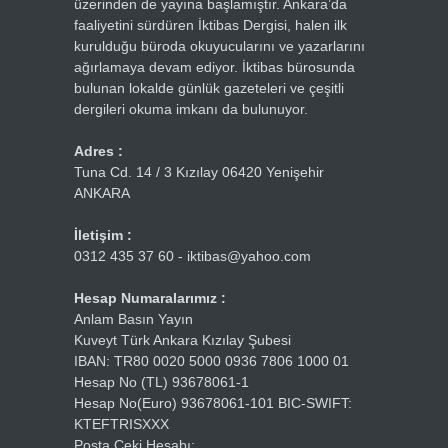
üzerinden de yayına başlamıştır. Ankara’da
faaliyetini sürdüren İktibas Dergisi, halen ilk
kurulduğu büroda okuyucularını ve yazarlarını
ağırlamaya devam ediyor. İktibas bürosunda
bulunan lokalde günlük gazeteleri ve çeşitli
dergileri okuma imkanı da bulunuyor.
Adres :
Tuna Cd. 14 / 3 Kızılay 06420 Yenişehir
ANKARA
İletişim :
0312 435 37 60 - iktibas@yahoo.com
Hesap Numaralarımız :
Anlam Basın Yayın
Kuveyt Türk Ankara Kızılay Şubesi
IBAN: TR80 0020 5000 0936 7806 1000 01
Hesap No (TL) 93678061-1
Hesap No(Euro) 93678061-101 BIC-SWIFT:
KTEFTRISXXX
Posta Çeki Hesabı: