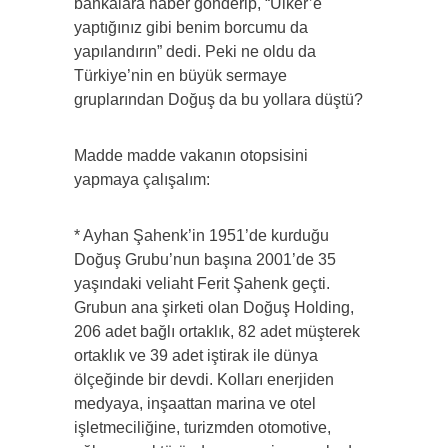
bankalara haber gönderip, “Ülker’e
yaptığınız gibi benim borcumu da
yapılandırın” dedi. Peki ne oldu da
Türkiye’nin en büyük sermaye
gruplarından Doğuş da bu yollara düştü?
Madde madde vakanın otopsisini
yapmaya çalışalım:
* Ayhan Şahenk’in 1951’de kurduğu
Doğuş Grubu’nun başına 2001’de 35
yaşındaki veliaht Ferit Şahenk geçti.
Grubun ana şirketi olan Doğuş Holding,
206 adet bağlı ortaklık, 82 adet müşterek
ortaklık ve 39 adet iştirak ile dünya
ölçeğinde bir devdi. Kolları enerjiden
medyaya, inşaattan marina ve otel
işletmeciliğine, turizmden otomotive,