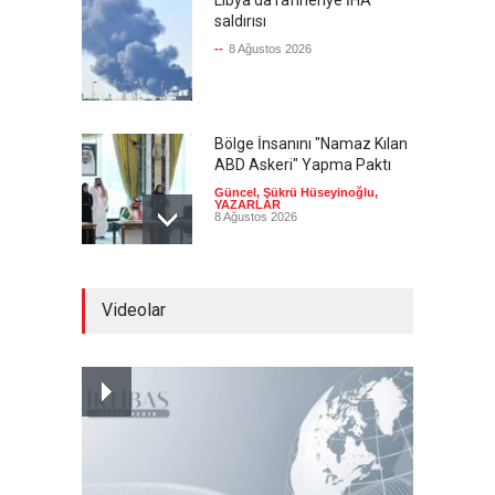
Libya'da rafineriye İHA
saldırısı
--
8 Ağustos 2026
Bölge İnsanını "Namaz Kılan
ABD Askeri" Yapma Paktı
Güncel
,
Şükrü Hüseyinoğlu
,
YAZARLAR
8 Ağustos 2026
Avrupa Birliği toparlanmaya
Videolar
çalışıyor
Güncel
8 Ağustos 2026
Pezeşkiyan: Neden sürekli
'savaşalım' demek
zorundayız?