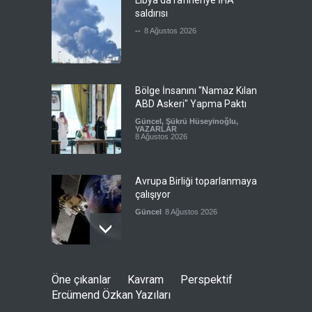
Libya'da rafineriye İHA
saldırısı
--
8 Ağustos 2026
Bölge İnsanını "Namaz Kılan
ABD Askeri" Yapma Paktı
Güncel
,
Şükrü Hüseyinoğlu
,
YAZARLAR
8 Ağustos 2026
Avrupa Birliği toparlanmaya
çalışıyor
Güncel
8 Ağustos 2026
Pezeşkiyan: Neden sürekli
Öne çıkanlar
Kavram
Perspektif
'savaşalım' demek
Ercümend Özkan Yazıları
zorundayız?