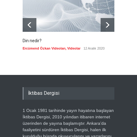
Güncel
8 Ağustos 2026
Din nedir?
Vefatı
biyogra
Ercümend Özkan Videoları
,
Videolar
12 Aralık 2020
Ercümen
İktibas Dergisi
1 Ocak 1981 tarihinde yayın hayatına başlayan
İktibas Dergisi, 2010 yılından itibaren internet
üzerinden de yayına başlamıştır. Ankara’da
faaliyetini sürdüren İktibas Dergisi, halen ilk
kurulduğu büroda okuyucularını ve yazarlarını