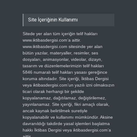
Site İçeriğinin Kullanımı
Sitede yer alan tüm içeriğin telif hakları
www.iktibasdergisi.com’a aittir.
www.iktibasdergisi.com sitesinde yer alan
bütün yazılar, materyaller, resimler, ses
dosyaları, animasyonlar, videolar, dizayn,
tasarım ve düzenlemelerimizin telif hakları
5846 numaralı telif hakları yasası gereğince
koruma altındadır. Site içeriği, İktibas Dergisi
veya iktibasdergisi.com’un yazılı izni olmaksızın
ticari olarak herhangi bir şekilde
kopyalanamaz, dağıtılamaz, değiştirilemez,
yayınlanamaz. Site içeriği, fikri amaçlı olarak,
ancak kaynak belirtilmek suretiyle
kopyalanabilir ve kullanımı mümkündür. Aksine
davranıldığı takdirde yasal işlemleri başlatma
hakkı İktibas Dergisi veya iktibasdergisi.com’a
aittir.