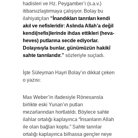
hadisleri ve Hz. Peygamber’i (s.a.v.)
itibarsızlaştırmaya çalışıyor. Bolay bu
ilahiyatçıları
“İnandıkları tanrıları kendi
akıl ve nefisleridir: Aslında Allah’a değil
kendi(nefis)lerinde ihdas ettikleri (heva-
heves) putlarına secde ediyorlar.
Dolayısıyla bunlar, günümüzün hakikî
sahte tanrılarıdır.”
sözleriyle suçladı.
İşte Süleyman Hayri Bolay’ın dikkat çeken
o yazısı:
Max Weber’in ifadesiyle Rönesansla
birlikte eski Yunan’ın putları
mezarlarından hortlatıldı. Böylece sahte
ilahlar ortalığı kaplayınca “İnsanların Allah
ile olan bağları koptu.” Sahte tanrılar
ortalığı kaplayınca bilhassa gençler neye