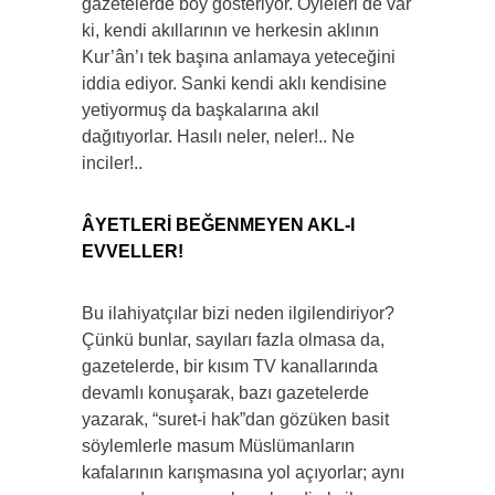
gazetelerde boy gösteriyor. Öyleleri de var
ki, kendi akıllarının ve herkesin aklının
Kur’ân’ı tek başına anlamaya yeteceğini
iddia ediyor. Sanki kendi aklı kendisine
yetiyormuş da başkalarına akıl
dağıtıyorlar. Hasılı neler, neler!.. Ne
inciler!..
ÂYETLERİ BEĞENMEYEN AKL-I
EVVELLER!
Bu ilahiyatçılar bizi neden ilgilendiriyor?
Çünkü bunlar, sayıları fazla olmasa da,
gazetelerde, bir kısım TV kanallarında
devamlı konuşarak, bazı gazetelerde
yazarak, “suret-i hak”dan gözüken basit
söylemlerle masum Müslümanların
kafalarının karışmasına yol açıyorlar; aynı