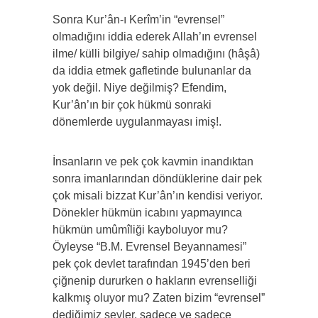
Sonra Kur’ân-ı Kerîm’in “evrensel”
olmadığını iddia ederek Allah’ın evrensel
ilme/ külli bilgiye/ sahip olmadığını (hâşâ)
da iddia etmek gafletinde bulunanlar da
yok değil. Niye değilmiş? Efendim,
Kur’ân’ın bir çok hükmü sonraki
dönemlerde uygulanmayası imiş!.
İnsanların ve pek çok kavmin inandıktan
sonra imanlarından döndüklerine dair pek
çok misali bizzat Kur’ân’ın kendisi veriyor.
Dönekler hükmün icabını yapmayınca
hükmün umûmîliği kayboluyor mu?
Öyleyse “B.M. Evrensel Beyannamesi”
pek çok devlet tarafından 1945’den beri
çiğnenip dururken o hakların evrenselliği
kalkmış oluyor mu? Zaten bizim “evrensel”
dediğimiz şeyler, sadece ve sadece