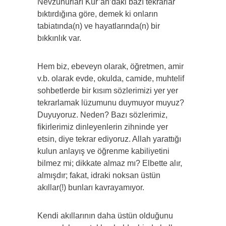
Nevzuhurları Kur’ân’daki bazı tekrarlar
bıktırdığına göre, demek ki onların
tabiatında(n) ve hayatlarında(n) bir
bıkkınlık var.
Hem biz, ebeveyn olarak, öğretmen, amir
v.b. olarak evde, okulda, camide, muhtelif
sohbetlerde bir kısım sözlerimizi yer yer
tekrarlamak lüzumunu duymuyor muyuz?
Duyuyoruz. Neden? Bazı sözlerimiz,
fikirlerimiz dinleyenlerin zihninde yer
etsin, diye tekrar ediyoruz. Allah yarattığı
kulun anlayış ve öğrenme kabiliyetini
bilmez mi; dikkate almaz mı? Elbette alır,
almışdır; fakat, idraki noksan üstün
akıllar(!) bunları kavrayamıyor.
Kendi akıllarının daha üstün olduğunu