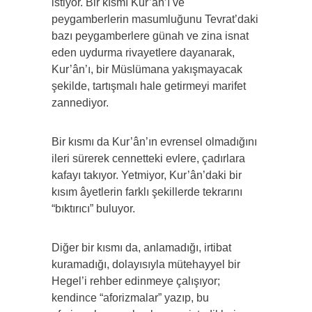
istiyor. Bir kısmı Kur’ân’ı ve
peygamberlerin masumluğunu Tevrat’daki
bazı peygamberlere günah ve zina isnat
eden uydurma rivayetlere dayanarak,
Kur’ân’ı, bir Müslümana yakışmayacak
şekilde, tartışmalı hale getirmeyi marifet
zannediyor.
Bir kısmı da Kur’ân’ın evrensel olmadığını
ileri sürerek cennetteki evlere, çadırlara
kafayı takıyor. Yetmiyor, Kur’ân’daki bir
kısım âyetlerin farklı şekillerde tekrarını
“bıktırıcı” buluyor.
Diğer bir kısmı da, anlamadığı, irtibat
kuramadığı, dolayısıyla mütehayyel bir
Hegel’i rehber edinmeye çalışıyor;
kendince “aforizmalar” yazıp, bu