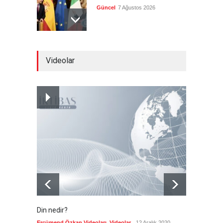
Güncel
7 Ağustos 2026
Yeni bir üçlü ittifak kuruldu
Videolar
Güncel
7 Ağustos 2026
Fransa'nın sosyal medyaya
yasak talebine ABD'den sert
cevap
Güncel
7 Ağustos 2026
Din nedir?
Vefatı
biyogra
Ercümend Özkan Videoları
,
Videolar
12 Aralık 2020