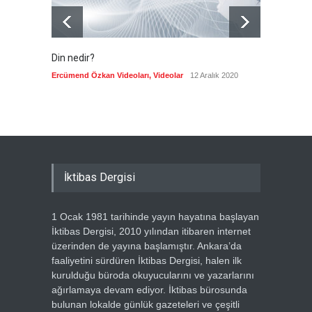
Din nedir?
Vefatı
biyogra
Ercümend Özkan Videoları
,
Videolar
12 Aralık 2020
Ercümen
İktibas Dergisi
1 Ocak 1981 tarihinde yayın hayatına başlayan
İktibas Dergisi, 2010 yılından itibaren internet
üzerinden de yayına başlamıştır. Ankara’da
faaliyetini sürdüren İktibas Dergisi, halen ilk
kurulduğu büroda okuyucularını ve yazarlarını
ağırlamaya devam ediyor. İktibas bürosunda
bulunan lokalde günlük gazeteleri ve çeşitli