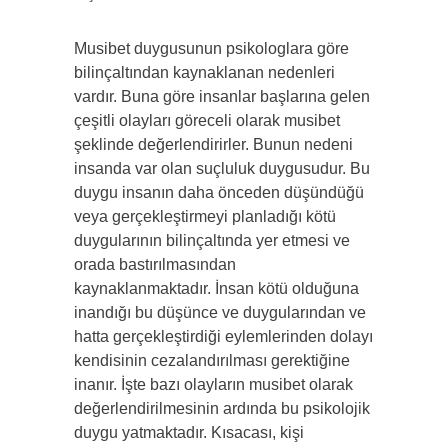
Musibet duygusunun psikologlara göre
bilinçaltından kaynaklanan nedenleri
vardır. Buna göre insanlar başlarına gelen
çeşitli olayları göreceli olarak musibet
şeklinde değerlendirirler. Bunun nedeni
insanda var olan suçluluk duygusudur. Bu
duygu insanın daha önceden düşündüğü
veya gerçekleştirmeyi planladığı kötü
duygularının bilinçaltında yer etmesi ve
orada bastırılmasından
kaynaklanmaktadır. İnsan kötü olduğuna
inandığı bu düşünce ve duygularından ve
hatta gerçekleştirdiği eylemlerinden dolayı
kendisinin cezalandırılması gerektiğine
inanır. İşte bazı olayların musibet olarak
değerlendirilmesinin ardında bu psikolojik
duygu yatmaktadır. Kısacası, kişi