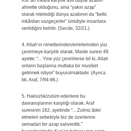
Kur’an inkâra karşılık asıl büyük azabın
ahirette olduğunu, ama “yakın azap”
olarak nitelediği dünya azabının da “belki
inkârdan vazgeçerler” ümidiyle insanlara
verildiğini belirtir. (Secde, 32/21.)
4. Allah’ın nimetlerinden/emirlerinden yüz
çevirmeye karşılık olarak. Maide suresi 49.
ayette: “…Yine yüz çevirirlerse bil ki, Allah
onların başlarına mutlaka bir musibet
getirmek istiyor” buyurulmaktadır. (Ayrıca
bk. Araf, 7/94-96.)
5. Haksızlık/zulüm edenlere bu
davranışlarının karşılığı olarak. Araf
suresinin 162. ayetinde “…Zulmü âdet
etmeleri sebebiyle biz de üzerlerine
semadan bir azap salıverdik.”