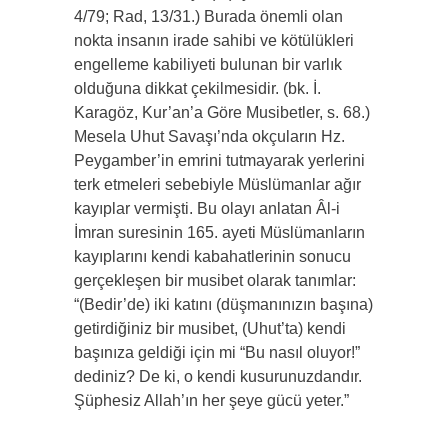
4/79; Rad, 13/31.) Burada önemli olan
nokta insanın irade sahibi ve kötülükleri
engelleme kabiliyeti bulunan bir varlık
olduğuna dikkat çekilmesidir. (bk. İ.
Karagöz, Kur’an’a Göre Musibetler, s. 68.)
Mesela Uhut Savaşı’nda okçuların Hz.
Peygamber’in emrini tutmayarak yerlerini
terk etmeleri sebebiyle Müslümanlar ağır
kayıplar vermişti. Bu olayı anlatan Âl-i
İmran suresinin 165. ayeti Müslümanların
kayıplarını kendi kabahatlerinin sonucu
gerçekleşen bir musibet olarak tanımlar:
“(Bedir’de) iki katını (düşmanınızın başına)
getirdiğiniz bir musibet, (Uhut’ta) kendi
başınıza geldiği için mi “Bu nasıl oluyor!”
dediniz? De ki, o kendi kusurunuzdandır.
Şüphesiz Allah’ın her şeye gücü yeter.”