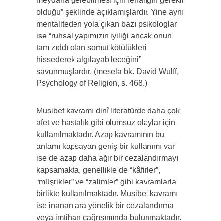
meydana gelebilmesi için fenalığın gerekli
olduğu” şeklinde açıklamışlardır. Yine aynı
mentaliteden yola çıkan bazı psikologlar
ise “ruhsal yapımızın iyiliği ancak onun
tam zıddı olan somut kötülükleri
hissederek algılayabileceğini”
savunmuşlardır. (mesela bk. David Wulff,
Psychology of Religion, s. 468.)
Musibet kavramı dinî literatürde daha çok
afet ve hastalık gibi olumsuz olaylar için
kullanılmaktadır. Azap kavramının bu
anlamı kapsayan geniş bir kullanımı var
ise de azap daha ağır bir cezalandırmayı
kapsamakta, genellikle de “kâfirler”,
“müşrikler” ve “zalimler” gibi kavramlarla
birlikte kullanılmaktadır. Musibet kavramı
ise inananlara yönelik bir cezalandırma
veya imtihan çağrışımında bulunmaktadır.