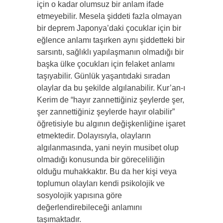
için o kadar olumsuz bir anlam ifade
etmeyebilir. Mesela şiddeti fazla olmayan
bir deprem Japonya’daki çocuklar için bir
eğlence anlamı taşırken aynı şiddetteki bir
sarsıntı, sağlıklı yapılaşmanın olmadığı bir
başka ülke çocukları için felaket anlamı
taşıyabilir. Günlük yaşantıdaki sıradan
olaylar da bu şekilde algılanabilir. Kur’an-ı
Kerim de “hayır zannettiğiniz şeylerde şer,
şer zannettiğiniz şeylerde hayır olabilir”
öğretisiyle bu algının değişkenliğine işaret
etmektedir. Dolayısıyla, olayların
algılanmasında, yani neyin musibet olup
olmadığı konusunda bir göreceliliğin
olduğu muhakkaktır. Bu da her kişi veya
toplumun olayları kendi psikolojik ve
sosyolojik yapısına göre
değerlendirebileceği anlamını
taşımaktadır.