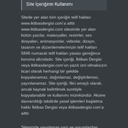
Site İçeriğinin Kullanımı
Sitede yer alan tüm içeriğin telif hakları
www.iktibasdergisi.com’a aittir.
www.iktibasdergisi.com sitesinde yer alan
bütün yazılar, materyaller, resimler, ses
dosyaları, animasyonlar, videolar, dizayn,
tasarım ve düzenlemelerimizin telif hakları
5846 numaralı telif hakları yasası gereğince
koruma altındadır. Site içeriği, İktibas Dergisi
veya iktibasdergisi.com’un yazılı izni olmaksızın
ticari olarak herhangi bir şekilde
kopyalanamaz, dağıtılamaz, değiştirilemez,
yayınlanamaz. Site içeriği, fikri amaçlı olarak,
ancak kaynak belirtilmek suretiyle
kopyalanabilir ve kullanımı mümkündür. Aksine
davranıldığı takdirde yasal işlemleri başlatma
hakkı İktibas Dergisi veya iktibasdergisi.com’a
aittir.
Sitemizde yayınlanan yazı ve yorumlardan,