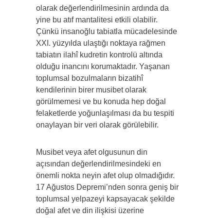
olarak değerlendirilmesinin ardında da
yine bu atıf mantalitesi etkili olabilir.
Çünkü insanoğlu tabiatla mücadelesinde
XXI. yüzyılda ulaştığı noktaya rağmen
tabiatın ilahî kudretin kontrolü altında
olduğu inancını korumaktadır. Yaşanan
toplumsal bozulmaların bizatihî
kendilerinin birer musibet olarak
görülmemesi ve bu konuda hep doğal
felaketlerde yoğunlaşılması da bu tespiti
onaylayan bir veri olarak görülebilir.
Musibet veya afet olgusunun din
açısından değerlendirilmesindeki en
önemli nokta neyin afet olup olmadığıdır.
17 Ağustos Depremi’nden sonra geniş bir
toplumsal yelpazeyi kapsayacak şekilde
doğal afet ve din ilişkisi üzerine