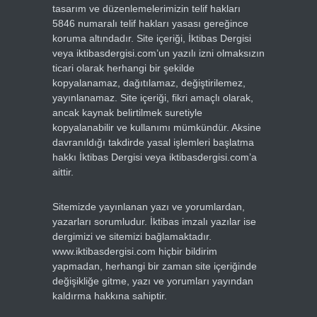
tasarım ve düzenlemelerimizin telif hakları
5846 numaralı telif hakları yasası gereğince
koruma altındadır. Site içeriği, İktibas Dergisi
veya iktibasdergisi.com’un yazılı izni olmaksızın
ticari olarak herhangi bir şekilde
kopyalanamaz, dağıtılamaz, değiştirilemez,
yayınlanamaz. Site içeriği, fikri amaçlı olarak,
ancak kaynak belirtilmek suretiyle
kopyalanabilir ve kullanımı mümkündür. Aksine
davranıldığı takdirde yasal işlemleri başlatma
hakkı İktibas Dergisi veya iktibasdergisi.com’a
aittir.
Sitemizde yayınlanan yazı ve yorumlardan,
yazarları sorumludur. İktibas imzalı yazılar ise
dergimizi ve sitemizi bağlamaktadır.
www.iktibasdergisi.com hiçbir bildirim
yapmadan, herhangi bir zaman site içeriğinde
değişikliğe gitme, yazı ve yorumları yayından
kaldırma hakkına sahiptir.