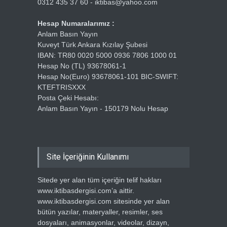
0312 435 37 60 - iktibas@yahoo.com
Hesap Numaralarımız :
Anlam Basın Yayın
Kuveyt Türk Ankara Kızılay Şubesi
IBAN: TR80 0020 5000 0936 7806 1000 01
Hesap No (TL) 93678061-1
Hesap No(Euro) 93678061-101 BIC-SWIFT:
KTEFTRISXXX
Posta Çeki Hesabı:
Anlam Basın Yayın - 150179 Nolu Hesap
Site İçeriğinin Kullanımı
Sitede yer alan tüm içeriğin telif hakları
www.iktibasdergisi.com’a aittir.
www.iktibasdergisi.com sitesinde yer alan
bütün yazılar, materyaller, resimler, ses
dosyaları, animasyonlar, videolar, dizayn,