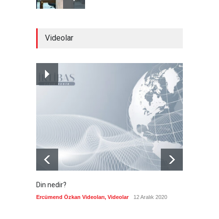
Gazze'de hayata tutunmak
Videolar
Güncel
8 Ağustos 2026
İran: Umman ile
mutabakatın genel
çerçevesi neredeyse
şekillendi
Güncel
7 Ağustos 2026
Din nedir?
Vefatı
biyogra
Ercümend Özkan Videoları
,
Videolar
12 Aralık 2020
Ercümen