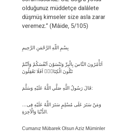
olduğunuz müddetçe dalâlete
düşmüş kimseler size asla zarar
veremez.” (Mâide, 5/105)
بِسْمِ اللّهِ الرَّحْمَنِ الرَّحِيمِ
اَتَأْمُرُونَ النَّاسَ بِالْبِرِّ وَتَنْسَوْنَ اَنْفُسَكُمْ وَاَنْتُمْ
تَتْلُونَ الْكِتَابَۜ اَفَلَا تَعْقِلُونَ
قَالَ رَسُولُ اللَّهِ صَلَّي اللَّهُ عَلَيْهِ وَسَلَّمَ:
…وَمَنْ سَتَرَ عَلَى مُسْلِمٍ سَتَرَ اللَّهُ عَلَيْهِ فِى
الدُّنْيَا وَالْآخِرَةِ.
Cumanız Mübarek Olsun Aziz Müminler