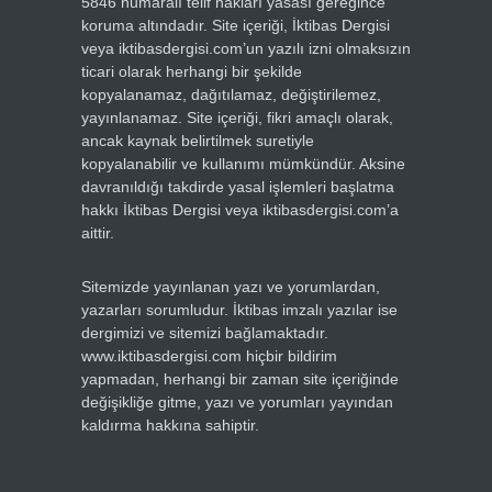
5846 numaralı telif hakları yasası gereğince
koruma altındadır. Site içeriği, İktibas Dergisi
veya iktibasdergisi.com’un yazılı izni olmaksızın
ticari olarak herhangi bir şekilde
kopyalanamaz, dağıtılamaz, değiştirilemez,
yayınlanamaz. Site içeriği, fikri amaçlı olarak,
ancak kaynak belirtilmek suretiyle
kopyalanabilir ve kullanımı mümkündür. Aksine
davranıldığı takdirde yasal işlemleri başlatma
hakkı İktibas Dergisi veya iktibasdergisi.com’a
aittir.
Sitemizde yayınlanan yazı ve yorumlardan,
yazarları sorumludur. İktibas imzalı yazılar ise
dergimizi ve sitemizi bağlamaktadır.
www.iktibasdergisi.com hiçbir bildirim
yapmadan, herhangi bir zaman site içeriğinde
değişikliğe gitme, yazı ve yorumları yayından
kaldırma hakkına sahiptir.