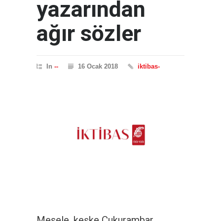
yazarından
ağır sözler
In
--
16 Ocak 2018
iktibas-
Mesele, keşke Çukurambar