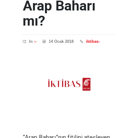
Arap Baharı
mı?
In
--
14 Ocak 2018
iktibas-
“Arap Baharı”nın fitilini ateşleyen