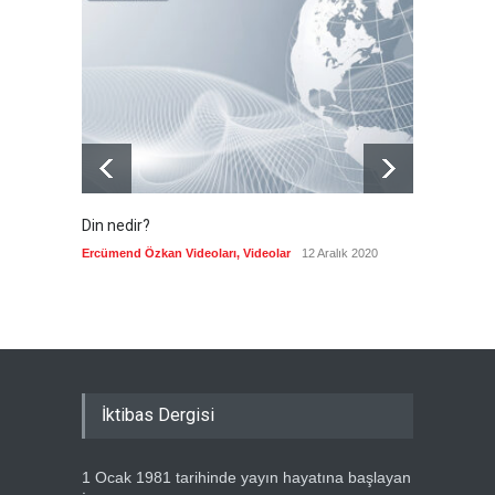
Kolombiya, solcu Petro'nun
yerine aşırı sağcı Espriella'yı
getirdi
Güncel
8 Ağustos 2026
Din nedir?
Vefatı
biyogra
Ercümend Özkan Videoları
,
Videolar
12 Aralık 2020
Ercümen
İktibas Dergisi
1 Ocak 1981 tarihinde yayın hayatına başlayan