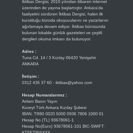
İktibas Dergisi, 2010 yılından itibaren internet
üzerinden de yayına başlamıştır. Ankara’da
faaliyetini sürdüren İktibas Dergisi, halen ilk
kurulduğu büroda okuyucularını ve yazarlarını
ağırlamaya devam ediyor. İktibas bürosunda
bulunan lokalde günlük gazeteleri ve çeşitli
dergileri okuma imkanı da bulunuyor.
Adres :
Tuna Cd. 14 / 3 Kızılay 06420 Yenişehir
ANKARA
İletişim :
0312 435 37 60 - iktibas@yahoo.com
Hesap Numaralarımız :
Anlam Basın Yayın
Kuveyt Türk Ankara Kızılay Şubesi
IBAN: TR80 0020 5000 0936 7806 1000 01
Hesap No (TL) 93678061-1
Hesap No(Euro) 93678061-101 BIC-SWIFT:
KTEFTRISXXX