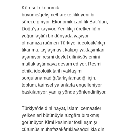
Küresel ekonomik
büyüme/gelişme/hareketlilik yeni bir
sürece giriyor. Ekonomik canlılık Batı’dan,
Doğu’ya kayıyor. Yeni­likçi üretkenliğin
yoğunlaştığı bir dünyada yaşıyor
olmamıza rağmen Türkiye, ideolojik/ırkçı
tıkanma, taşlaşmayı, kalıp­çı yaklaşımları
aşamıyor, resmi devlet dilini/söylemini
mutlaklaştırmaya devam ediyor. Resmi,
etnik, ideolojik tarih yaklaşımı
sorgulanamadığı/tartışılamadığı için,
toplum, ta­rihsel yalanlarla engelleniyor,
baskılanıyor, yanlış yönde yönlendiriliyor.
Türkiye’de dini hayat, İslami cemaatler
yelkenleri bütünüyle rüzgâra bırakmış
görünüyor. Kimi kesimler fosilleşmiş/
çürümüş muhafazakârlıkla/sağcılıkla dini