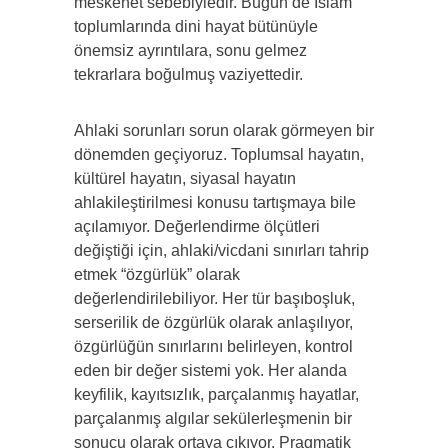
meskenet sebe­biyledir. Bugün de İslam
toplumlarında dini hayat bütünüyle
önemsiz ayrıntılara, sonu gelmez
tekrarlara boğulmuş vaziyettedir.
Ahlaki sorunları sorun olarak görmeyen bir
dönemden geçiyoruz. Toplumsal hayatın,
kültürel hayatın, siyasal haya­tın
ahlakileştirilmesi konusu tartışmaya bile
açılamıyor. De­ğerlendirme ölçütleri
değiştiği için, ahlaki/vicdani sınırla­rı tahrip
etmek “özgürlük” olarak
değerlendirilebiliyor. Her tür başıboşluk,
serserilik de özgürlük olarak anlaşılıyor,
özgürlüğün sınırlarını belirleyen, kontrol
eden bir değer sis­temi yok. Her alanda
keyfilik, kayıtsızlık, parçalanmış hayat­lar,
parçalanmış algılar sekülerleşmenin bir
sonucu olarak ortaya çıkıyor. Pragmatik