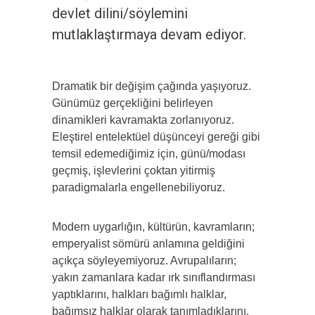
devlet dilini/söylemini
mutlaklaştırmaya devam ediyor.
Dramatik bir değişim çağında yaşıyoruz.
Günümüz ger­çekliğini belirleyen
dinamikleri kavramakta zorlanıyoruz.
Eleşti­rel entelektüel düşünceyi gereği gibi
temsil edemediğimiz için, günü/modası
geçmiş, işlevlerini çoktan yitirmiş
paradigmalarla en­gellenebiliyoruz.
Modern uygarlığın, kültürün, kavramların;
emperya­list sömürü anlamına geldiğini
açıkça söyleyemiyoruz. Avrupalıla­rın;
yakın zamanlara kadar ırk sınıflandırması
yaptıklarını, halkla­rı bağımlı halklar,
bağımsız halklar olarak tanımladıklarını,