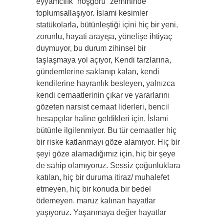
eyyamcılık “hoşgörü” zeminin­de
toplumsallaşıyor. İslami kesimler
statükolarla, bütünleş­tiği içini hiç bir yeni,
zorunlu, hayati arayışa, yönelişe ihtiyaç
duymuyor, bu durum zihinsel bir
taşlaşmaya yol açıyor, Kendi tarzlarına,
gündemlerine saklanıp kalan, kendi
kendile­rine hayranlık besleyen, yalnızca
kendi cemaatlerinin çıkar ve yararlarını
gözeten narsist cemaat liderleri, bencil
hesap­çılar haline geldikleri için, İslami
bütünle ilgilenmiyor. Bu tür cemaatler hiç
bir riske katlanmayı göze alamıyor. Hiç bir
şeyi göze alamadığımız için, hiç bir şeye
de sahip ola­mıyoruz. Sessiz çoğunluklara
katılan, hiç bir duruma itiraz/ muhalefet
etmeyen, hiç bir konuda bir bedel
ödemeyen, maruz kalınan hayatlar
yaşıyoruz. Yaşanmaya değer hayatlar