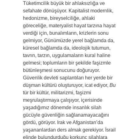
Tüketimcilik büyük bir ahlaksızlığa ve
sefahate dönüşüyor. Kapitalist modernlik,
hedonizme, bireyselciliğe, ahlaki
göreceliğe, materyalist hayat tarzına hayat
verdiği için, bunalımların, krizlerin sonu
gelmiyor, Günümüzde yerel bağlamda da,
küresel bağ­lamda da, ideolojik tutumun,
tavrın, tarzın, uygulamaların kural haline
gelmesi; toplumların bir şekilde faşizmle
bütünleşmesi so­nucunu doğuruyor.
Güvenlik devleti saplantıları her yerde bir
düş­man kültürü oluşturuyor, icat ediyor,
Bu
tür bir kültür, milita­rizmi, faşizmi
meşrulaştırmaya çalışıyor, içerisinde
yaşadığımız dönemde insanlık silah
gücüyle güvenliğin sağlanamayacağını
gör­dü, görüyor. Irak ve Afganistan’da
yaşananlardan ders almak gere­kiyor. İsrail
elinde bulundurduğu korkunç silahlara