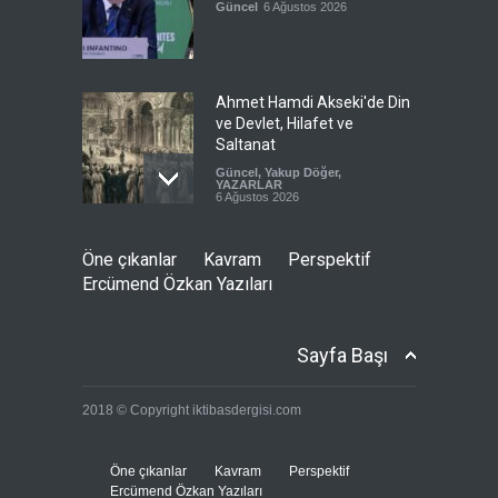
Güncel
6 Ağustos 2026
Ahmet Hamdi Akseki'de Din
ve Devlet, Hilafet ve
Saltanat
Güncel
,
Yakup Döğer
,
YAZARLAR
6 Ağustos 2026
Hicret ve Yansımaları
Öne çıkanlar
Kavram
Perspektif
Güncel
,
Mustafa Bozacı
,
Ercümend Özkan Yazıları
YAZARLAR
6 Ağustos 2026
Sayfa Başı
Pezeşkiyan el-Hayye ile
2018 © Copyright iktibasdergisi.com
görüştü: Tüm kararlarınızı
destekleyeceğiz
Güncel
6 Ağustos 2026
Öne çıkanlar
Kavram
Perspektif
Ercümend Özkan Yazıları