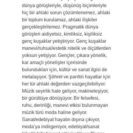
dünya görüşleriyle, düşünüş biçim­leriyle
hiç bir ahlaki sorun çözümlenemez, ahlaki
bir toplum kurulamaz, ahlaki ilişkiler
gerçekleştirilemez. Pragmatik dün­ya
görüşleri aidiyetsiz, kimliksiz, kişiliksiz
genç kuşaklar yetiştiriyor. Genç kuşaklar
manevi/ruhsal/estetik nitelik ve ölçütlerden
yoksun yetişiyor. Gençler, çıkara yönelik,
kar amaçlı yönelişler içerisinde
bulundukları için, kültür ve sanat ilgisi de
metalaşıyor. Şöhret ve parıltılı hayatlar için
her tür ahlaki değerden vazgeçilebiliyor.
Müzik seyirlik hale geliyor, makineleşiyor,
bir gürültüye dönüşüyor. Bir fel­sefesi,
ruhu, derinliği, manevi etkisi bulunmayan
müzik türü moda haline geliyor.
Sanat/edebiyat hayatın dışına çıkıyor,
moda’ya indirgeniyor, edebiyat/sanat