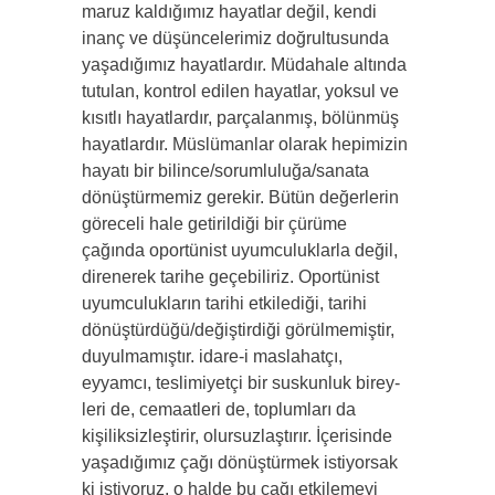
maruz kaldığımız hayatlar değil, kendi
inanç ve düşüncelerimiz doğrultusunda
yaşadığımız hayatlardır. Müdahale altında
tutulan, kontrol edilen hayatlar, yoksul ve
kısıtlı hayatlar­dır, parçalanmış, bölünmüş
hayatlardır. Müslümanlar olarak hepimizin
hayatı bir bilince/sorumluluğa/sanata
dönüştürme­miz gerekir. Bütün değerlerin
göreceli hale getirildiği bir çürüme
çağında oportünist uyumculuklarla değil,
direnerek ta­rihe geçebiliriz. Oportünist
uyumculukların tarihi etkilediği, tarihi
dönüştürdüğü/değiştirdiği görülmemiştir,
duyulmamıştır. idare-i maslahatçı,
eyyamcı, teslimiyetçi bir suskunluk birey­
leri de, cemaatleri de, toplumları da
kişiliksizleştirir, olursuzlaştırır. İçerisinde
yaşadığımız çağı dönüştürmek istiyorsak
ki istiyoruz, o halde bu çağı etkilemeyi