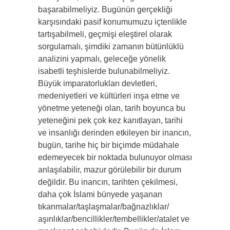
başarabilmeliyiz. Bugünün gerçekliği
karşısındaki pasif konumumuzu içtenlik­le
tartışabilmeli, geçmişi eleştirel olarak
sorgulamalı, şim­diki zamanın bütünlüklü
analizini yapmalı, geleceğe yönelik
isabetli teşhislerde bulunabilmeliyiz.
Büyük imparatorlukları devletleri,
medeniyetleri ve kültürleri inşa etme ve
yönetme yeteneği olan, tarih boyunca bu
yeteneğini pek çok kez kanıt­layan, tarihi
ve insanlığı derinden etkileyen bir inancın,
bugün, tarihe hiç bir biçimde müdahale
edemeyecek bir noktada bulunuyor olması
anlaşılabilir, mazur görülebilir bir durum
değildir. Bu inancın, tarihten çekilmesi,
daha çok İslami bünyede yaşanan
tıkanmalar/taşlaşmalar/bağnazlıklar/
aşırılıklar/bencillikler/tembellikler/atalet ve