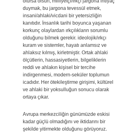
olursa olsun, milliyetçi/ırkçı jargona ihtiyaç
duymak, bu jargona tevessül etmek,
insani/ahlaki/vicdani bir yetersizliğin
kanıtıdır. İnsanlık tarihi boyunca yaşanan
korkunç olaylardan ırkçılıkların sorumlu
olduğunu bilmek gerekir. ideolojik/ırkçı
kuram ve sistemler, hayatı anlamsız ve
ahlaksız kılmış, kirletmiştir. Ortak ahlaki
ölçütlerin, hassasiyetlerin, bilgeliklerin
reddi ve ahlakın kişisel bir tercihe
indirgenmesi, modern-seküler toplumun
icadıdır. Her ötekileştirme girişimi, kültürel
ve ahlaki bir yoksulluğun sonucu olarak
ortaya çıkar.
Avrupa merkezciliğin günümüzde eskisi
kadar güçlü olma­dığını ve iktidarını bir
şekilde yitirmekte olduğunu görüyoruz.