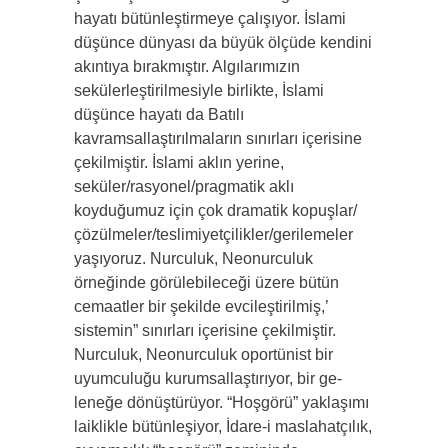
hayatı bütünleş­tirmeye çalışıyor. İslami
düşünce dünyası da büyük ölçüde kendini
akıntıya bırakmıştır. Algılarımızın
sekülerleştirilmesiyle birlikte, İslami
düşünce hayatı da Batılı
kavramsallaştırılmaların sınırları içerisine
çekilmiştir. İslami ak­lın yerine,
seküler/rasyonel/pragmatik aklı
koyduğumuz için çok dramatik kopuşlar/
çözülmeler/teslimiyetçilikler/gerile­meler
yaşıyoruz. Nurculuk, Neonurculuk
örneğinde görülebile­ceği üzere bütün
cemaatler bir şekilde evcileştirilmiş,’
sistemin” sınırları içerisine çekilmiştir.
Nurculuk, Neonurculuk oportünist bir
uyumculuğu kurumsallaştırıyor, bir ge­
leneğe dönüştürüyor. “Hoşgörü” yaklaşımı
laiklikle bütünle­şiyor, İdare-i maslahatçılık,