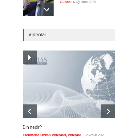
Güncel
6 Ağustos 2026
FIFA yönetimi kriz
Videolar
toplantısını Fas'ta yaptı
Güncel
6 Ağustos 2026
Ahmet Hamdi Akseki'de Din
ve Devlet, Hilafet ve
Saltanat
Güncel
,
Yakup Döğer
,
YAZARLAR
6 Ağustos 2026
Din nedir?
Vefatı
biyogra
Ercümend Özkan Videoları
,
Videolar
12 Aralık 2020