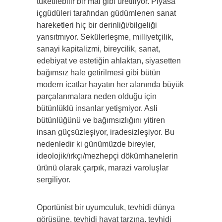
tüketilebilir bir mal gibi üretiliyor. Piyasa
içgüdüleri tarafından güdümlenen sa­nat
hareketleri hiç bir derinliği/bilgeliği
yansıtmıyor. Sekülerleşme, milliyetçilik,
sanayi kapitalizmi, bireycilik, sanat,
edebiyat ve estetiğin ahlaktan, siyasetten
bağımsız hale geti­rilmesi gibi bütün
modern icatlar hayatın her alanında büyük
parçalanmalara neden olduğu için
bütünlüklü insanlar yetişmi­yor. Asli
bütünlüğünü ve bağımsızlığını yitiren
insan güçsüzleşiyor, iradesizleşiyor. Bu
nedenledir ki günümüzde bireyler,
ideolojik/ırkçı/mezhepçi dökümhanelerin
ürünü olarak çarpık, marazi varoluşlar
sergiliyor.
Oportünist bir uyumculuk, tevhidi dünya
görüşüne, tevhidi hayat tarzına, tevhidi