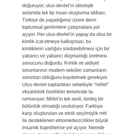
doğu­ruyor, ulus-devlet’in ideolojik
anlamda tek tip insan oluşturma iddiası,
Türkiye de yaşadığımız üzere derin
toplumsal gerilimlere çatışmalara yol
açıyor. Her ulus-devlet’in yapay da olsa bir
kim­lik icat etmeye kalkışması, bu
kimliklerin varlığını sürdürebil­mesi için bir
yabancı ve yabancı düşmanlığı üretmesi
sonucunu doğurdu. Kimlik ve aidiyet
sorunlarının modern-seküler zamanla­rın
sorunları olduğunu kaydetmek gerekiyor.
Ulus-devlet saplan­tıları sebebiyle “millet”
ırksal/etnik özellikler temelinde ta­
nımlanıyor. Millet’in tek sesli, türdeş bir
bütünlük olmadığı unutuluyor. Farklıya
karşı oluşturulan ve etnik seçilmişlik miti
ile desteklenen etnomerkezcilikler büyük
insanlık trajedi­lerine yol açıyor. Nerede