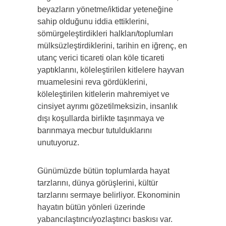
beyaz­ların yönetme/iktidar yeteneğine
sahip olduğunu iddia ettiklerini,
sömürgeleştirdikleri halkları/toplumları
mülksüzleştirdiklerini, tarihin en iğrenç, en
utanç verici ticareti olan köle ticareti
yaptıklarını, köleleştirilen kitlelere hayvan
muamelesini reva gördüklerini,
köleleştirilen kitlelerin mahremiyet ve
cinsiyet ay­rımı gözetilmeksizin, insanlık
dışı koşullarda birlikte taşınmaya ve
barınmaya mecbur tutulduklarını
unutuyoruz.
Günümüzde bütün toplumlarda hayat
tarzlarını, dünya görüşlerini, kültür
tarzlarını sermaye belirliyor. Ekonominin
ha­yatın bütün yönleri üzerinde
yabancılaştırıcı/yozlaştırıcı baskı­sı var.