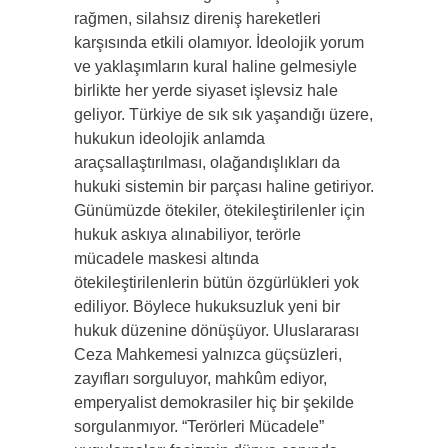
rağmen, silah­sız direniş hareketleri
karşısında etkili olamıyor. İdeolojik yo­rum
ve yaklaşımların kural haline gelmesiyle
birlikte her yerde siyaset işlevsiz hale
geliyor. Türkiye de sık sık yaşandığı üzere,
hukukun ideolojik anlamda
araçsallaştırılması, olağandışlıkları da
hukuki sistemin bir parçası haline getiriyor.
Günümüzde öteki­ler, ötekileştirilenler için
hukuk askıya alınabiliyor, terörle
mücadele maskesi altında
ötekileştirilenlerin bütün özgürlükleri yok
ediliyor. Böylece hukuksuzluk yeni bir
hukuk düzeni­ne dönüşüyor. Uluslararası
Ceza Mahkemesi yalnızca güçsüzleri,
zayıfları sorguluyor, mahkûm ediyor,
emperyalist demokrasiler hiç bir şekilde
sorgulanmıyor. “Terörleri Mücadele”