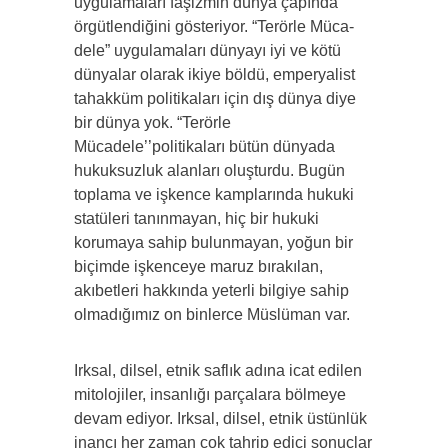
uygulamaları faşizmin dünya çapında
örgütlendiğini gösteriyor. “Terörle Müca­
dele” uygulamaları dünyayı iyi ve kötü
dünyalar olarak ikiye böl­dü, emperyalist
tahakküm politikaları için dış dünya diye
bir dünya yok. “Terörle
Mücadele’’politikaları bütün dünyada
hukuksuz­luk alanları oluşturdu. Bugün
toplama ve işkence kamplarında hukuki
statüleri tanınmayan, hiç bir hukuki
korumaya sahip bulun­mayan, yoğun bir
biçimde işkenceye maruz bırakılan,
akıbetleri hakkında yeterli bilgiye sahip
olmadığımız on binlerce Müslüman var.
Irksal, dilsel, etnik saflık adına icat edilen
mitoloji­ler, insanlığı parçalara bölmeye
devam ediyor. Irksal, dilsel, etnik üstünlük
inancı her zaman çok tahrip edici sonuçlar