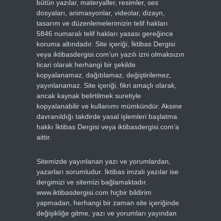
bütün yazılar, materyaller, resimler, ses
dosyaları, animasyonlar, videolar, dizayn,
tasarım ve düzenlemelerimizin telif hakları
5846 numaralı telif hakları yasası gereğince
koruma altındadır. Site içeriği, İktibas Dergisi
veya iktibasdergisi.com’un yazılı izni olmaksızın
ticari olarak herhangi bir şekilde
kopyalanamaz, dağıtılamaz, değiştirilemez,
yayınlanamaz. Site içeriği, fikri amaçlı olarak,
ancak kaynak belirtilmek suretiyle
kopyalanabilir ve kullanımı mümkündür. Aksine
davranıldığı takdirde yasal işlemleri başlatma
hakkı İktibas Dergisi veya iktibasdergisi.com’a
aittir.
Sitemizde yayınlanan yazı ve yorumlardan,
yazarları sorumludur. İktibas imzalı yazılar ise
dergimizi ve sitemizi bağlamaktadır.
www.iktibasdergisi.com hiçbir bildirim
yapmadan, herhangi bir zaman site içeriğinde
değişikliğe gitme, yazı ve yorumları yayından