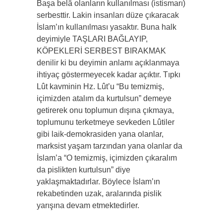
Başa belâ olanların kullanılması (istismarı)
serbesttir. Lakin insanları düze çıkaracak
İslam’ın kullanılması yasaktır. Buna halk
deyimiyle TAŞLARI BAĞLAYIP,
KÖPEKLERİ SERBEST BIRAKMAK
denilir ki bu deyimin anlamı açıklanmaya
ihtiyaç göstermeyecek kadar açıktır. Tıpkı
Lût kavminin Hz. Lût’u “Bu temizmiş,
içimizden atalım da kurtulsun” demeye
getirerek onu toplumun dışına çıkmaya,
toplumunu terketmeye sevkeden Lûtiler
gibi laik-demokrasiden yana olanlar,
marksist yaşam tarzından yana olanlar da
İslam’a “O temizmiş, içimizden çıkaralım
da pislikten kurtulsun” diye
yaklaşmaktadırlar. Böylece İslam’ın
rekabetinden uzak, aralarında pislik
yarışına devam etmektedirler.