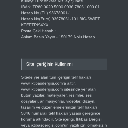
Kuveyt Türk Ankara Kızılay Şubesi
IBAN: TR80 0020 5000 0936 7806 1000 01
Hesap No (TL) 93678061-1
Hesap No(Euro) 93678061-101 BIC-SWIFT:
KTEFTRISXXX
Posta Çeki Hesabı:
Anlam Basın Yayın - 150179 Nolu Hesap
Site İçeriğinin Kullanımı
Sitede yer alan tüm içeriğin telif hakları
www.iktibasdergisi.com’a aittir.
www.iktibasdergisi.com sitesinde yer alan
bütün yazılar, materyaller, resimler, ses
dosyaları, animasyonlar, videolar, dizayn,
tasarım ve düzenlemelerimizin telif hakları
5846 numaralı telif hakları yasası gereğince
koruma altındadır. Site içeriği, İktibas Dergisi
veya iktibasdergisi.com’un yazılı izni olmaksızın