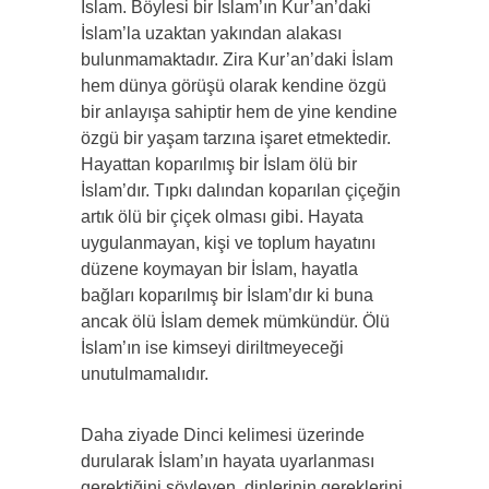
İslam. Böylesi bir İslam’ın Kur’an’daki
İslam’la uzaktan yakından alakası
bulunmamaktadır. Zira Kur’an’daki İslam
hem dünya görüşü olarak kendine özgü
bir anlayışa sahiptir hem de yine kendine
özgü bir yaşam tarzına işaret etmektedir.
Hayattan koparılmış bir İslam ölü bir
İslam’dır. Tıpkı dalından koparılan çiçeğin
artık ölü bir çiçek olması gibi. Hayata
uygulanmayan, kişi ve toplum hayatını
düzene koymayan bir İslam, hayatla
bağları koparılmış bir İslam’dır ki buna
ancak ölü İslam demek mümkündür. Ölü
İslam’ın ise kimseyi diriltmeyeceği
unutulmamalıdır.
Daha ziyade Dinci kelimesi üzerinde
durularak İslam’ın hayata uyarlanması
gerektiğini söyleyen, dinlerinin gereklerini