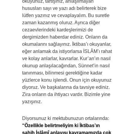
okuyunuz, tartışınız, anlaşılmayan
hususları sayı ve yazı adı belirterek bize
lütfen yazınız ve cevaplayalım. Bu suretle
zaman kazanmış oluruz. Ayrıca diğer
cezaevlerindeki kardeşlerimizi de
dergimizden haberdar ediniz. Onların da
okumalarını sağlayınız. İktibas’ı okuyanlar,
eğer anlamak da istiyorlarsa İSLÂM’ı rahat
ve kolay anlarlar, kavrarlar. Kur’an’ın nasıl
okunup anlaşılacağından, Sünnet’in nasıl
tanınması, bilinmesi gerektiğine kadar
yüzlerce konu işlendi. Onun için okuyunuz
diyoruz. Ve başkalarına da tavsiye ediniz.
Zira onların da ihtiyacı vardır. Bizimle yine
yazışınız.
Diyorsunuz ki mektubunuzun ortalarında:
“Özellikle belirtmeliyim ki İktibas’ın
sahih İslâmî anlayışı kavramamızda çok