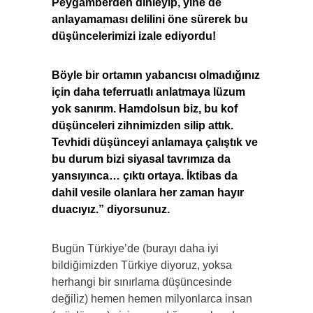
Peygamberden dinleyip, yine de
anlayamaması delilini öne sürerek bu
düşüncelerimizi izale ediyordu!
Böyle bir ortamın yabancısı olmadığınız
için daha teferruatlı anlatmaya lüzum
yok sanırım. Hamdolsun biz, bu kof
düşünceleri zihnimizden silip attık.
Tevhidi düşünceyi anlamaya çalıştık ve
bu durum bizi siyasal tavrımıza da
yansıyınca… çıktı ortaya. İktibas da
dahil vesile olanlara her zaman hayır
duacıyız.” diyorsunuz.
Bugün Türkiye’de (burayı daha iyi
bildiğimizden Türkiye diyoruz, yoksa
herhangi bir sınırlama düşüncesinde
değiliz) hemen hemen milyonlarca insan