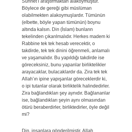
Sünnet’i araştırmaktan alakoymuştur.
Böylece de gereği gibi müslüman
olabilmekten alakoymuşlardır. Tümünün
(elbette, böyle yapan tümünün) boynu
altında kalsın. Din (İslam) bunların
tekelinden çıkarılmalıdır. Herkes madem ki
Rabbine tek tek hesab verecektir, o
takdirde, tek tek dinini öğrenmeli, anlamalı
ve yaşamalıdır. Bu yapıldığı takdirde ise
göreceksiniz, bunu yapanlar birliktelikler
arayacaklar, bulacaklardır da. Zira tek tek
Allah’ın ipine yapışanlar göreceklerdir ki,
o ipi tutanlar olarak birliktelik halindedirler.
Zira bağlandıkları şey aynıdır. Bağlananlar
ise, bağlandıkları şeyin aynı olmasından
ötürü beraberdirler, birliktedirler, öyle değil
mi?
Din, insanlara gönderilmiştir. Allah