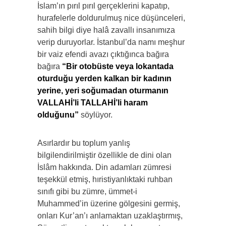
İslam’ın pırıl pırıl gerçeklerini kapatıp,
hurafelerle doldurulmuş nice düşünceleri,
sahih bilgi diye halâ zavallı insanımıza
verip duruyorlar. İstanbul’da namı meşhur
bir vaiz efendi avazı çıktığınca bağıra
bağıra
“Bir otobüste veya lokantada
oturduğu yerden kalkan bir kadının
yerine, yeri soğumadan oturmanın
VALLAHİ’li TALLAHİ’li haram
olduğunu”
söylüyor.
Asırlardır bu toplum yanlış
bilgilendirilmiştir özellikle de dini olan
İslâm hakkında. Din adamları zümresi
teşekkül etmiş, hıristiyanlıktaki ruhban
sınıfı gibi bu zümre, ümmet-i
Muhammed’in üzerine gölgesini germiş,
onları Kur’an’ı anlamaktan uzaklaştırmış,