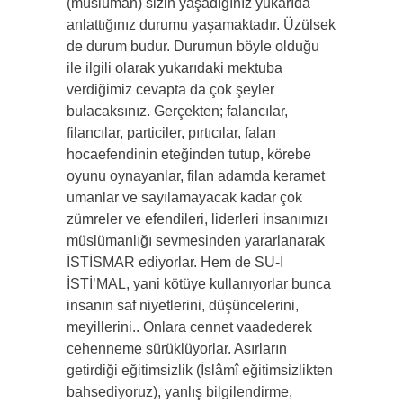
(müslüman) sizin yaşadığınız yukarıda
anlattığınız durumu yaşamaktadır. Üzülsek
de durum budur. Durumun böyle olduğu
ile ilgili olarak yukarıdaki mektuba
verdiğimiz cevapta da çok şeyler
bulacaksınız. Gerçekten; falancılar,
filancılar, particiler, pırtıcılar, falan
hocaefendinin eteğinden tutup, körebe
oyunu oynayanlar, filan adamda keramet
umanlar ve sayılamayacak kadar çok
zümreler ve efendileri, liderleri insanımızı
müslümanlığı sevmesinden yararlanarak
İSTİSMAR ediyorlar. Hem de SU-İ
İSTİ’MAL, yani kötüye kullanıyorlar bunca
insanın saf niyetlerini, düşüncelerini,
meyillerini.. Onlara cennet vaadederek
cehenneme sürüklüyorlar. Asırların
getirdiği eğitimsizlik (İslâmî eğitimsizlikten
bahsediyoruz), yanlış bilgilendirme,