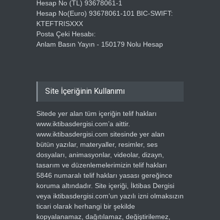
Hesap No (TL) 93678061-1
Hesap No(Euro) 93678061-101 BIC-SWIFT:
KTEFTRISXXX
Posta Çeki Hesabı:
Anlam Basın Yayın - 150179 Nolu Hesap
Site İçeriğinin Kullanımı
Sitede yer alan tüm içeriğin telif hakları
www.iktibasdergisi.com’a aittir.
www.iktibasdergisi.com sitesinde yer alan
bütün yazılar, materyaller, resimler, ses
dosyaları, animasyonlar, videolar, dizayn,
tasarım ve düzenlemelerimizin telif hakları
5846 numaralı telif hakları yasası gereğince
koruma altındadır. Site içeriği, İktibas Dergisi
veya iktibasdergisi.com’un yazılı izni olmaksızın
ticari olarak herhangi bir şekilde
kopyalanamaz, dağıtılamaz, değiştirilemez,