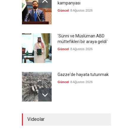
kampanyası
Güncel
8 Ağustos 2026
'Sünni ve Müslüman ABD
müttefikleri bir araya geldi'
Güncel
8 Ağustos 2026
Gazze'de hayata tutunmak
Güncel
8 Ağustos 2026
İran: Umman ile
Videolar
mutabakatın genel
çerçevesi neredeyse
şekillendi