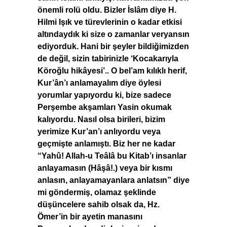
önemli rolü oldu. Bizler İslâm diye H.
Hilmi Işık ve türevlerinin o kadar etkisi
altındaydık ki size o zamanlar veryansın
ediyorduk. Hani bir şeyler bildiğimizden
de değil, sizin tabirinizle ‘Kocakarıyla
Köroğlu hikâyesi’.. O bel’am kılıklı herif,
Kur’ân’ı anlamayalım diye öylesi
yorumlar yapıyordu ki, bize sadece
Perşembe akşamları Yasin okumak
kalıyordu. Nasıl olsa birileri, bizim
yerimize Kur’an’ı anlıyordu veya
geçmişte anlamıştı. Biz her ne kadar
“Yahû! Allah-u Teâlâ bu Kitab’ı insanlar
anlayamasın (Hâşâ!.) veya bir kısmı
anlasın, anlayamayanlara anlatsın” diye
mi göndermiş, olamaz şeklinde
düşüncelere sahib olsak da, Hz.
Ömer’in bir ayetin manasını