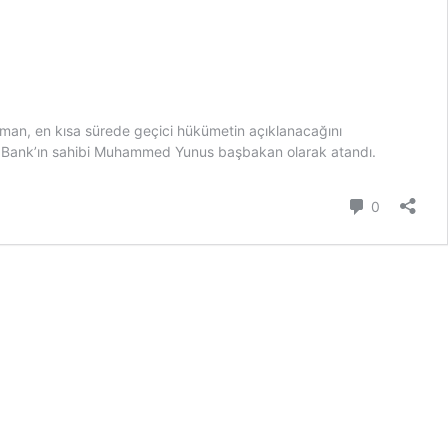
aman, en kısa sürede geçici hükümetin açıklanacağını
n Bank’ın sahibi Muhammed Yunus başbakan olarak atandı.
Yorum
0